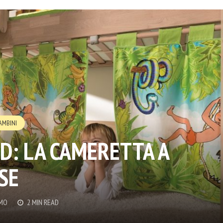
AMBINI
D: LA CAMERETTA A
SE
EMO
2 MIN READ