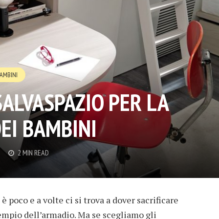
AMBINI
SALVASPAZIO PER LA
EI BAMBINI
2 MIN READ
 poco e a volte ci si trova a dover sacrificare
sempio dell’armadio. Ma se scegliamo gli