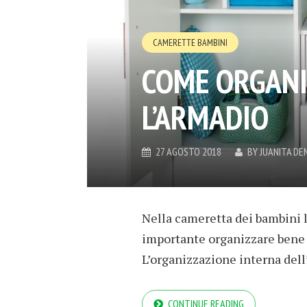
CAMERETTE BAMBINI
COME ORGANI
L’ARMADIO
27 AGOSTO 2018
BY
JUANITA D
Nella cameretta dei bambini l
importante organizzare bene q
L’organizzazione interna dell
CONTINUE READING