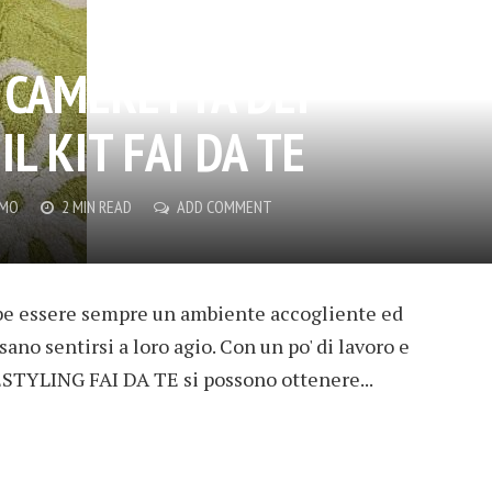
 CAMERETTA DEI
L KIT FAI DA TE
EMO
2 MIN READ
ADD COMMENT
be essere sempre un ambiente accogliente ed
ssano sentirsi a loro agio. Con un po' di lavoro e
 RESTYLING FAI DA TE si possono ottenere...