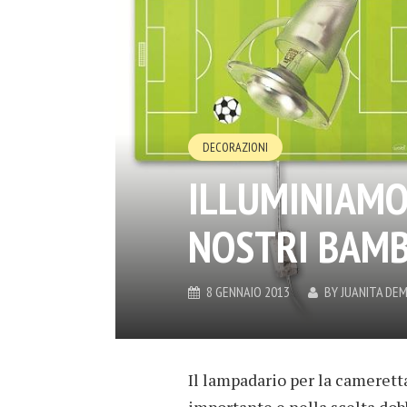
DECORAZIONI
ILLUMINIAMO
NOSTRI BAMB
8 GENNAIO 2013
BY
JUANITA DE
Il lampadario per la camerett
importante e nella scelta dob