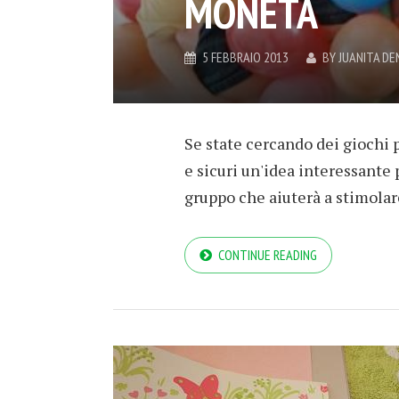
MONETA
5 FEBBRAIO 2013
BY
JUANITA D
Se state cercando dei giochi p
e sicuri un'idea interessante 
gruppo che aiuterà a stimolare
CONTINUE READING