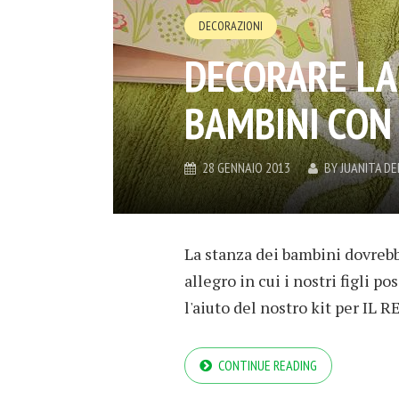
DECORAZIONI
DECORARE LA
BAMBINI CON I
28 GENNAIO 2013
BY
JUANITA D
La stanza dei bambini dovreb
allegro in cui i nostri figli po
l'aiuto del nostro kit per IL
CONTINUE READING