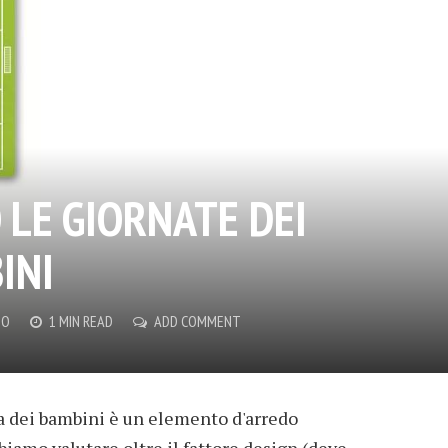
 LE GIORNATE DEI
INI
MO
1 MIN READ
ADD COMMENT
a dei bambini è un elemento d'arredo
biamo valutare oltre il fattore design (deve