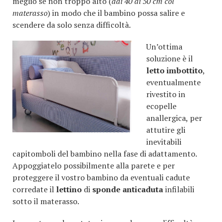
meglio se non troppo alto (
dai 40 ai 50 cm col
materasso
) in modo che il bambino possa salire e
scendere da solo senza difficoltà.
Un’ottima
soluzione è il
letto imbottito
,
eventualmente
rivestito in
ecopelle
anallergica, per
attutire gli
inevitabili
capitomboli del bambino nella fase di adattamento.
Appoggiatelo possibilmente alla parete e per
proteggere il vostro bambino da eventuali cadute
corredate il
lettino
di
sponde anticaduta
infilabili
sotto il materasso.