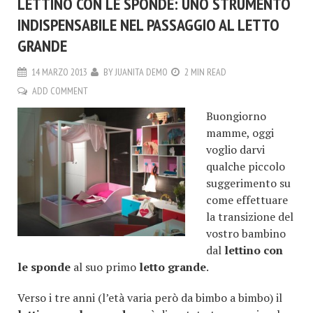
LETTINO CON LE SPONDE: UNO STRUMENTO
INDISPENSABILE NEL PASSAGGIO AL LETTO
GRANDE
14 MARZO 2013
BY
JUANITA DEMO
2 MIN READ
ADD COMMENT
Buongiorno
mamme, oggi
voglio darvi
qualche piccolo
suggerimento su
come effettuare
la transizione del
vostro bambino
dal
lettino con
le sponde
al suo primo
letto grande
.
Verso i tre anni (l’età varia però da bimbo a bimbo) il