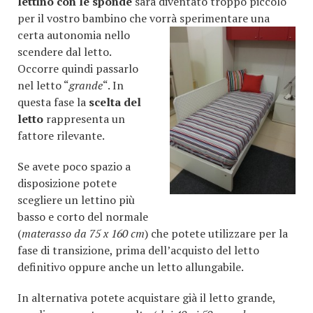
lettino con le sponde
sarà diventato troppo piccolo
per il vostro bambino che vorrà
sperimentare una
certa autonomia nello
scendere dal letto.
Occorre quindi passarlo
nel letto “
grande
“. In
questa fase la
scelta del
letto
rappresenta un
fattore rilevante.
Se avete poco spazio a
disposizione potete
scegliere un lettino più
basso e corto del normale
(
materasso da 75 x 160 cm
) che potete utilizzare per la
fase di transizione, prima dell’acquisto del letto
definitivo oppure anche un letto allungabile.
In alternativa potete acquistare già il letto grande,