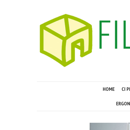
HOME
CI 
ERGON